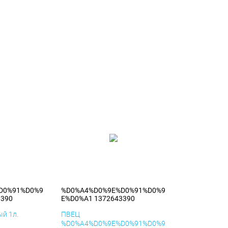
D0%91%D0%9
%D0%A4%D0%9E%D0%91%D0%9
3390
E%D0%A1 1372643390
й 1л.
ПВЕЦ
%D0%A4%D0%9E%D0%91%D0%9