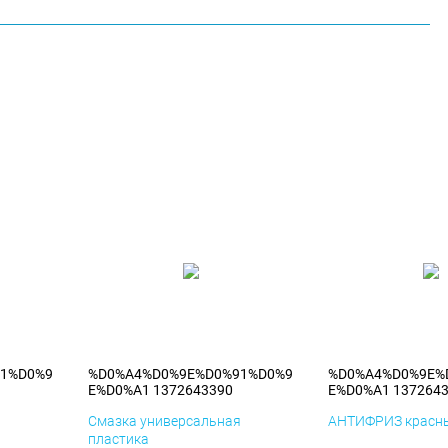
1%D0%9
%D0%A4%D0%9E%D0%91%D0%9
%D0%A4%D0%9E%
E%D0%A1 1372643390
E%D0%A1 137264
я
Смазка универсальная
АНТИФРИЗ красны
пластика