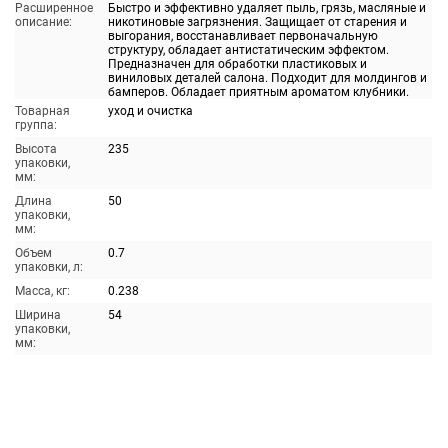
Расширенное
Быстро и эффективно удаляет пыль, грязь, масляные и
описание:
никотиновые загрязнения. Защищает от старения и
выгорания, восстанавливает первоначальную
структуру, обладает антистатическим эффектом.
Предназначен для обработки пластиковых и
виниловых деталей салона. Подходит для молдингов и
бамперов. Обладает приятным ароматом клубники.
Товарная
уход и очистка
группа:
Высота
235
упаковки,
мм:
Длина
50
упаковки,
мм:
Объем
0.7
упаковки, л:
Масса, кг:
0.238
Ширина
54
упаковки,
мм: