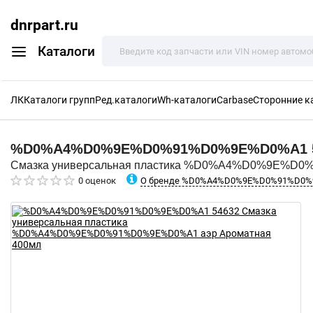
dnrpart.ru
Каталоги
ЛК
Каталоги групп
Ред.каталоги
Wh-каталоги
Carbase
Сторонние к
%D0%A4%D0%9E%D0%91%D0%9E%D0%A1
Смазка универсальная пластика %D0%A4%D0%9E%D0
О бренде %D0%A4%D0%9E%D0%91%D0
0 оценок