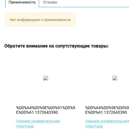
Применимость
Отзывы
Нет информации о применимости
Обратите внимание на сопутствующие товары:
%D0%A4%D0%9E%D0%91%D0%9
%D0%A4%D0%9E%D0%9
E%D0%A1 1372643390
E%D0%A1 1372643390
Смазка универсальная
Смазка универсальна
пластика
пластика