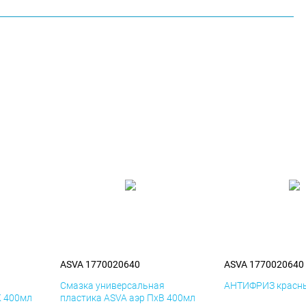
ASVA 1770020640
ASVA 1770020640
я
Смазка универсальная
АНТИФРИЗ красны
К 400мл
пластика ASVA аэр ПхВ 400мл