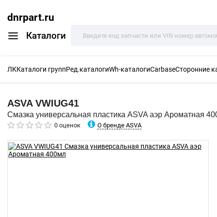
dnrpart.ru
Каталоги
ЛК
Каталоги групп
Ред.каталоги
Wh-каталоги
Carbase
Сторонние к
ASVA
VWIUG41
Смазка универсальная пластика ASVA аэр Ароматная 40
О бренде ASVA
0 оценок