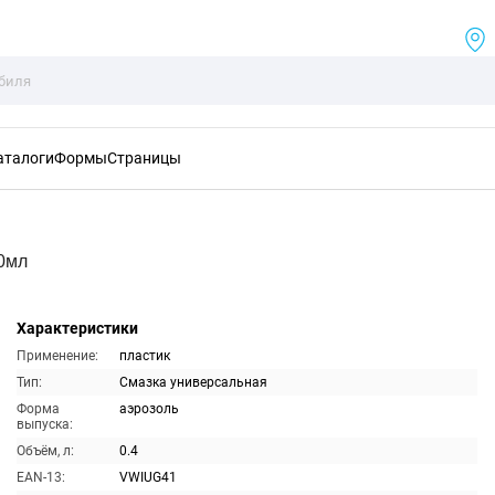
аталоги
Формы
Страницы
0мл
Характеристики
Применение:
пластик
Тип:
Смазка универсальная
Форма
аэрозоль
выпуска:
Объём, л:
0.4
EAN-13:
VWIUG41