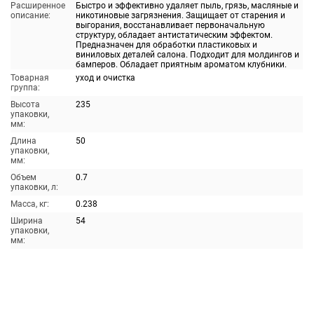
Расширенное
Быстро и эффективно удаляет пыль, грязь, масляные и
описание:
никотиновые загрязнения. Защищает от старения и
выгорания, восстанавливает первоначальную
структуру, обладает антистатическим эффектом.
Предназначен для обработки пластиковых и
виниловых деталей салона. Подходит для молдингов и
бамперов. Обладает приятным ароматом клубники.
Товарная
уход и очистка
группа:
Высота
235
упаковки,
мм:
Длина
50
упаковки,
мм:
Объем
0.7
упаковки, л:
Масса, кг:
0.238
Ширина
54
упаковки,
мм: