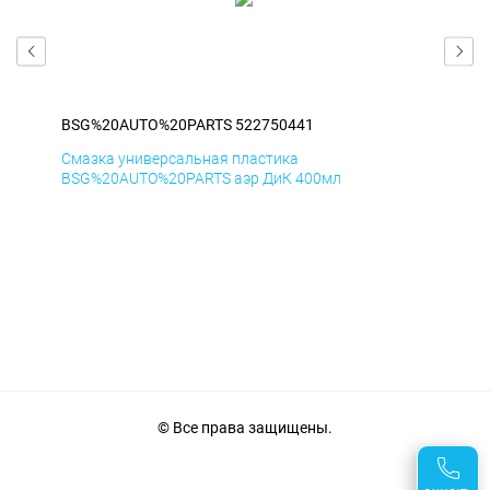
BSG%20AUTO%20PARTS 522750441
BS
Смазка универсальная пластика
Сма
BSG%20AUTO%20PARTS аэр ДиК 400мл
BSG
© Все права защищены.