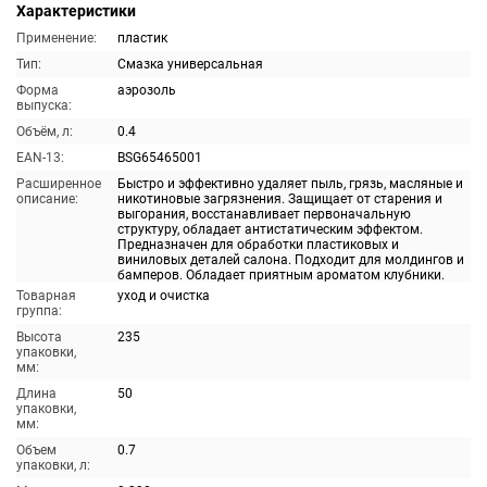
Характеристики
Применение:
пластик
Тип:
Смазка универсальная
Форма
аэрозоль
выпуска:
Объём, л:
0.4
EAN-13:
BSG65465001
Расширенное
Быстро и эффективно удаляет пыль, грязь, масляные и
описание:
никотиновые загрязнения. Защищает от старения и
выгорания, восстанавливает первоначальную
структуру, обладает антистатическим эффектом.
Предназначен для обработки пластиковых и
виниловых деталей салона. Подходит для молдингов и
бамперов. Обладает приятным ароматом клубники.
Товарная
уход и очистка
группа:
Высота
235
упаковки,
мм:
Длина
50
упаковки,
мм:
Объем
0.7
упаковки, л: