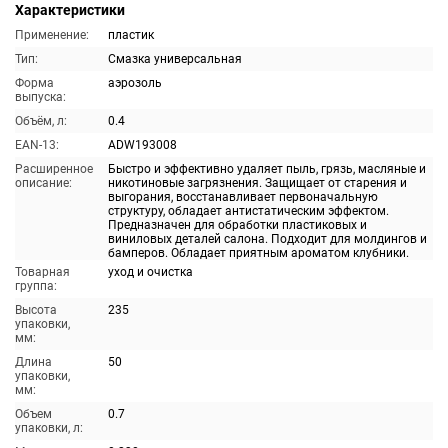
Характеристики
Применение:
пластик
Тип:
Смазка универсальная
Форма
аэрозоль
выпуска:
Объём, л:
0.4
EAN-13:
ADW193008
Расширенное
Быстро и эффективно удаляет пыль, грязь, масляные и
описание:
никотиновые загрязнения. Защищает от старения и
выгорания, восстанавливает первоначальную
структуру, обладает антистатическим эффектом.
Предназначен для обработки пластиковых и
виниловых деталей салона. Подходит для молдингов и
бамперов. Обладает приятным ароматом клубники.
Товарная
уход и очистка
группа:
Высота
235
упаковки,
мм:
Длина
50
упаковки,
мм:
Объем
0.7
упаковки, л: