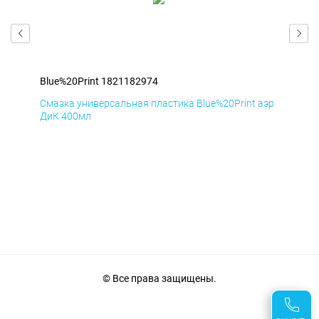
Blue%20Print 1821182974
Blu
аэр
Смазка универсальная пластика Blue%20Print аэр
Сма
ДиК 400мл
ПхВ
© Все права защищены.