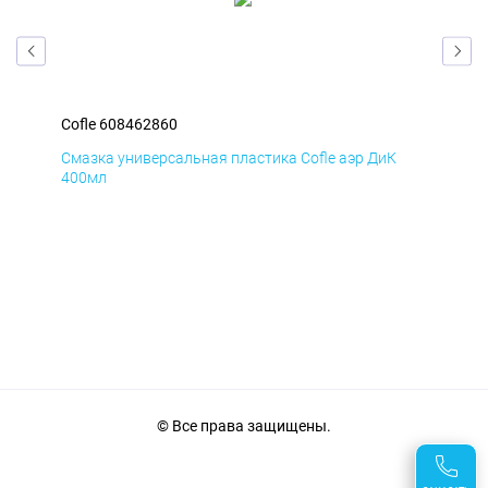
Cofle 608462860
Cof
Смазка универсальная пластика Cofle аэр ДиК
Сма
400мл
40
© Все права защищены.