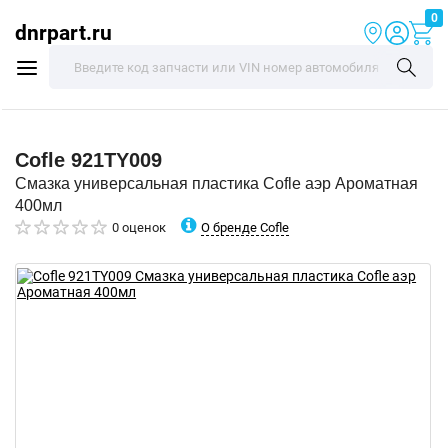
0
dnrpart.ru
Cofle
921TY009
Смазка универсальная пластика Cofle аэр Ароматная
400мл
О бренде Cofle
0 оценок