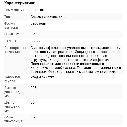
Характеристики
Применение:
пластик
Тип:
Смазка универсальная
Форма
аэрозоль
выпуска:
Объём, л:
0.4
EAN-13:
650220
Расширенное
Быстро и эффективно удаляет пыль, грязь, масляные и
описание:
никотиновые загрязнения. Защищает от старения и
выгорания, восстанавливает первоначальную
структуру, обладает антистатическим эффектом.
Предназначен для обработки пластиковых и
виниловых деталей салона. Подходит для молдингов и
бамперов. Обладает приятным ароматом клубники.
Товарная
уход и очистка
группа:
Высота
235
упаковки,
мм:
Длина
50
упаковки,
мм:
Объем
0.7
упаковки, л: