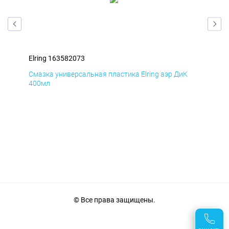
Elring 163582073
Elr
Д
Смазка универсальная пластика Elring аэр ДиК
Сма
400мл
40
© Все права защищены.