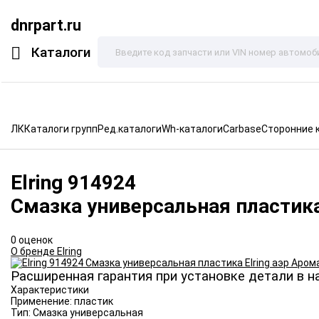
dnrpart.ru
Каталоги
ЛК
Каталоги групп
Ред.каталоги
Wh-каталоги
Carbase
Сторонние 
Elring
914924
Смазка универсальная пластика
0 оценок
О бренде Elring
Расширенная гарантия при установке детали в н
Характеристики
Применение:
пластик
Тип:
Смазка универсальная