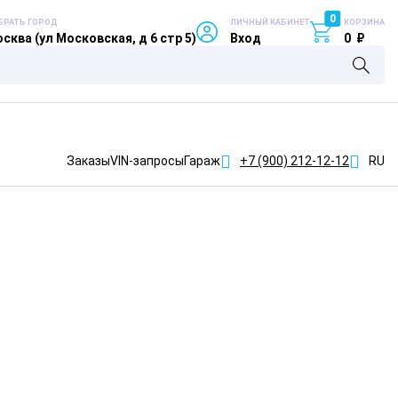
0
БРАТЬ ГОРОД
ЛИЧНЫЙ КАБИНЕТ
КОРЗИНА
сква (ул Московская, д 6 стр 5)
Вход
0
₽
Заказы
VIN-запросы
Гараж
+7 (900)
212-12-12
RU