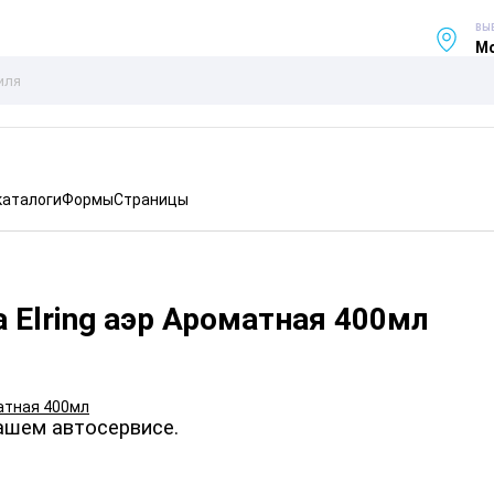
ВЫ
Мо
каталоги
Формы
Страницы
 Elring аэр Ароматная 400мл
ашем автосервисе.