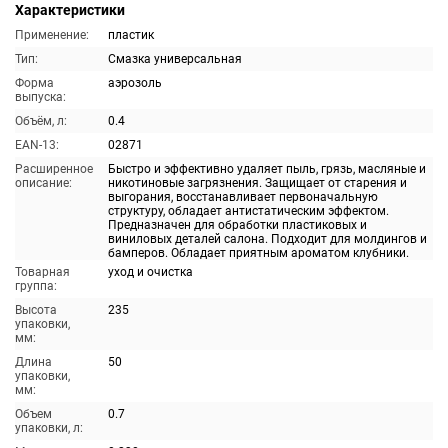
Характеристики
Применение:
пластик
Тип:
Смазка универсальная
Форма
аэрозоль
выпуска:
Объём, л:
0.4
EAN-13:
02871
Расширенное
Быстро и эффективно удаляет пыль, грязь, масляные и
описание:
никотиновые загрязнения. Защищает от старения и
выгорания, восстанавливает первоначальную
структуру, обладает антистатическим эффектом.
Предназначен для обработки пластиковых и
виниловых деталей салона. Подходит для молдингов и
бамперов. Обладает приятным ароматом клубники.
Товарная
уход и очистка
группа:
Высота
235
упаковки,
мм:
Длина
50
упаковки,
мм:
Объем
0.7
упаковки, л: