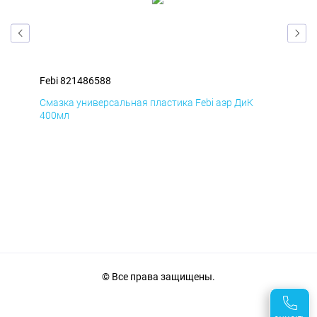
Febi 821486588
Feb
Смазка универсальная пластика Febi аэр ДиК
Сма
400мл
40
© Все права защищены.