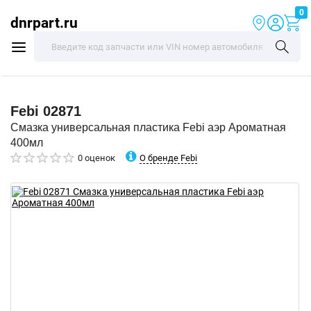
0
dnrpart.ru
Febi
02871
Смазка универсальная пластика Febi аэр Ароматная
400мл
О бренде Febi
0 оценок