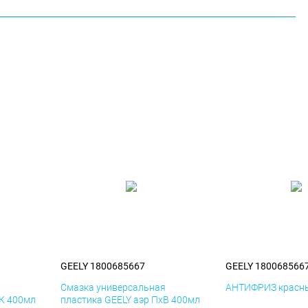
GEELY 1800685667
GEELY 180068566
я
Смазка универсальная
АНТИФРИЗ красны
иК 400мл
пластика GEELY аэр ПхВ 400мл