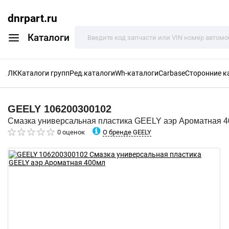
dnrpart.ru
Каталоги
ЛК
Каталоги групп
Ред.каталоги
Wh-каталоги
Carbase
Сторонние к
GEELY
106200300102
Смазка универсальная пластика GEELY аэр Ароматная 
О бренде GEELY
0 оценок