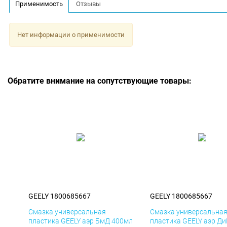
Применимость
Отзывы
Нет информации о применимости
Обратите внимание на сопутствующие товары:
GEELY 1800685667
GEELY 1800685667
Смазка универсальная
Смазка универсальна
пластика GEELY аэр БмД 400мл
пластика GEELY аэр Д