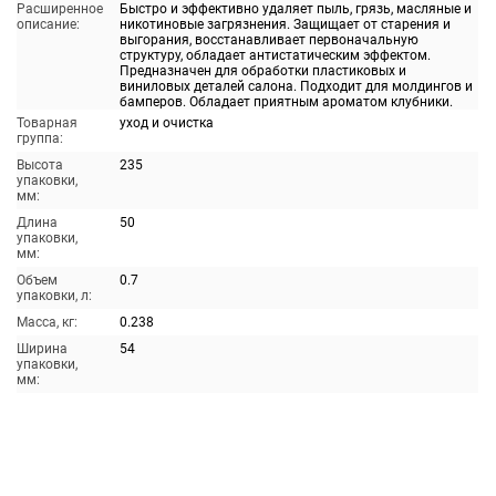
Расширенное
Быстро и эффективно удаляет пыль, грязь, масляные и
описание:
никотиновые загрязнения. Защищает от старения и
выгорания, восстанавливает первоначальную
структуру, обладает антистатическим эффектом.
Предназначен для обработки пластиковых и
виниловых деталей салона. Подходит для молдингов и
бамперов. Обладает приятным ароматом клубники.
Товарная
уход и очистка
группа:
Высота
235
упаковки,
мм:
Длина
50
упаковки,
мм:
Объем
0.7
упаковки, л:
Масса, кг:
0.238
Ширина
54
упаковки,
мм: