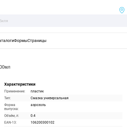
аталоги
Формы
Страницы
400мл
Характеристики
Применение:
пластик
Тип:
Смазка универсальная
Форма
аэрозоль
выпуска:
Объём, л:
0.4
EAN-13:
106200300102