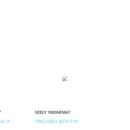
7
GEELY 1800685667
й 1л.
ПВЕЦ GEELY ДОТ4 910г