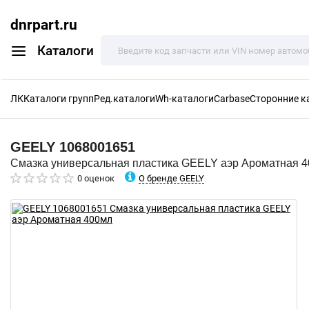
dnrpart.ru
Каталоги
ЛК
Каталоги групп
Ред.каталоги
Wh-каталоги
Carbase
Сторонние к
GEELY
1068001651
Смазка универсальная пластика GEELY аэр Ароматная 
О бренде GEELY
0 оценок