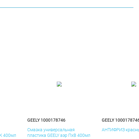
GEELY 1000178746
GEELY 100017874
я
Смазка универсальная
АНТИФРИЗ красны
иК 400мл
пластика GEELY аэр ПхВ 400мл