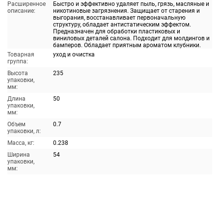
Расширенное
Быстро и эффективно удаляет пыль, грязь, масляные и
описание:
никотиновые загрязнения. Защищает от старения и
выгорания, восстанавливает первоначальную
структуру, обладает антистатическим эффектом.
Предназначен для обработки пластиковых и
виниловых деталей салона. Подходит для молдингов и
бамперов. Обладает приятным ароматом клубники.
Товарная
уход и очистка
группа:
Высота
235
упаковки,
мм:
Длина
50
упаковки,
мм:
Объем
0.7
упаковки, л:
Масса, кг:
0.238
Ширина
54
упаковки,
мм: