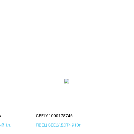
6
GEELY 1000178746
й 1л.
ПВЕЦ GEELY ДОТ4 910г