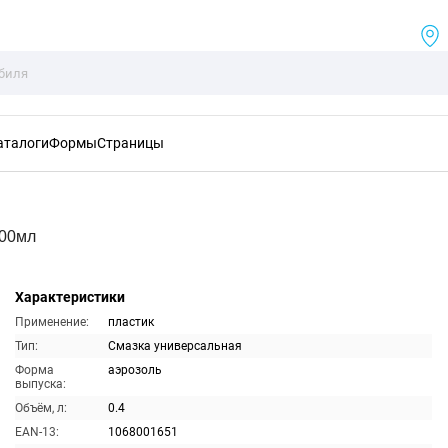
аталоги
Формы
Страницы
400мл
Характеристики
Применение:
пластик
Тип:
Смазка универсальная
Форма
аэрозоль
выпуска:
Объём, л:
0.4
EAN-13:
1068001651