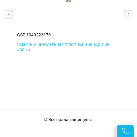
GSP 1040223170
GSP
Смазка универсальная пластика GSP аэр ДиК
Сма
400мл
40
© Все права защищены.