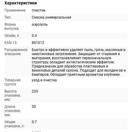
Характеристики
Применение:
пластик
Тип:
Смазка универсальная
Форма
аэрозоль
выпуска:
Объём, л:
0.4
EAN-13:
861012
Расширенное
Быстро и эффективно удаляет пыль, грязь, масляные и
описание:
никотиновые загрязнения. Защищает от старения и
выгорания, восстанавливает первоначальную
структуру, обладает антистатическим эффектом.
Предназначен для обработки пластиковых и
виниловых деталей салона. Подходит для молдингов и
бамперов. Обладает приятным ароматом клубники.
Товарная
уход и очистка
группа:
Высота
235
упаковки,
мм:
Длина
50
упаковки,
мм:
Объем
0.7
упаковки, л: