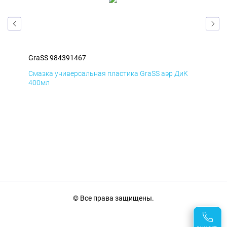
GraSS 984391467
Gra
Д
Смазка универсальная пластика GraSS аэр ДиК
Сма
400мл
40
© Все права защищены.