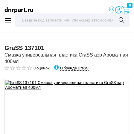
0
dnrpart.ru
GraSS
137101
Смазка универсальная пластика GraSS аэр Ароматная
400мл
О бренде GraSS
0 оценок