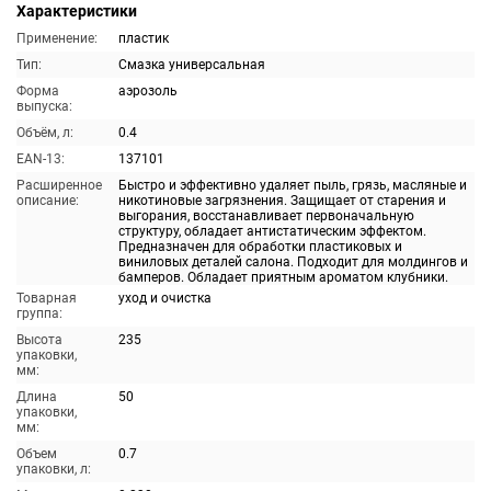
Характеристики
Применение:
пластик
Тип:
Смазка универсальная
Форма
аэрозоль
выпуска:
Объём, л:
0.4
EAN-13:
137101
Расширенное
Быстро и эффективно удаляет пыль, грязь, масляные и
описание:
никотиновые загрязнения. Защищает от старения и
выгорания, восстанавливает первоначальную
структуру, обладает антистатическим эффектом.
Предназначен для обработки пластиковых и
виниловых деталей салона. Подходит для молдингов и
бамперов. Обладает приятным ароматом клубники.
Товарная
уход и очистка
группа:
Высота
235
упаковки,
мм:
Длина
50
упаковки,
мм:
Объем
0.7
упаковки, л: