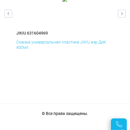
JIKIU 631604969
JIK
Смазка универсальная пластика JIKIU аэр ДиК
Сма
400мл
40
© Все права защищены.