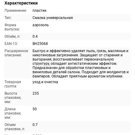
Характеристики
Применение:
пластик
Тип:
Смазка универсальная
Форма
аэрозоль
выпуска:
Объём, л:
0.4
EAN-13:
BH25068
Расширенное
Быстро и эффективно удаляет пыль, грязь, масляные и
описание:
никотиновые загрязнения. Защищает от старения и
выгорания, восстанавливает первоначальную
структуру, обладает антистатическим эффектом.
Предназначен для обработки пластиковых и
виниловых деталей салона. Подходит для молдингов и
бамперов. Обладает приятным ароматом клубники.
Товарная
уход и очистка
группа:
Высота
235
упаковки,
мм:
Длина
50
упаковки,
мм:
Объем
0.7
упаковки, л: