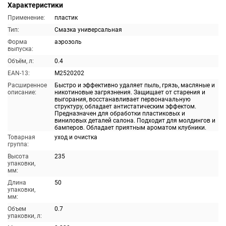
Характеристики
Применение:
пластик
Тип:
Смазка универсальная
Форма
аэрозоль
выпуска:
Объём, л:
0.4
EAN-13:
M2520202
Расширенное
Быстро и эффективно удаляет пыль, грязь, масляные и
описание:
никотиновые загрязнения. Защищает от старения и
выгорания, восстанавливает первоначальную
структуру, обладает антистатическим эффектом.
Предназначен для обработки пластиковых и
виниловых деталей салона. Подходит для молдингов и
бамперов. Обладает приятным ароматом клубники.
Товарная
уход и очистка
группа:
Высота
235
упаковки,
мм:
Длина
50
упаковки,
мм:
Объем
0.7
упаковки, л: