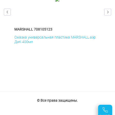
MARSHALL 708105123
MA
р
Смазка универсальная пластика MARSHALL аэр
Сма
ДиК 400мл
ПхВ
© Все права защищены.