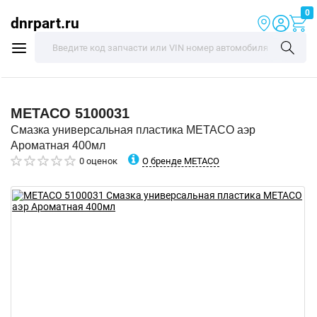
0
dnrpart.ru
METACO
5100031
Смазка универсальная пластика METACO аэр
Ароматная 400мл
О бренде METACO
0 оценок