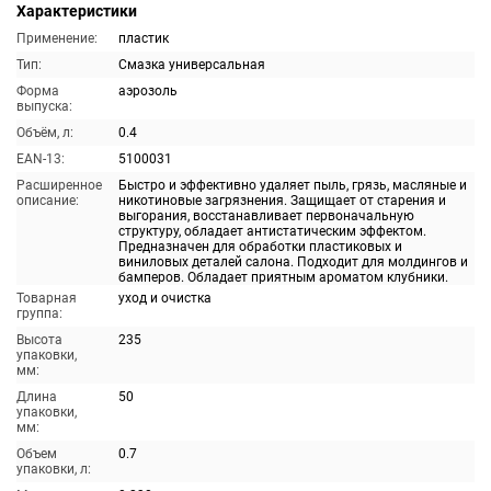
Характеристики
Применение:
пластик
Тип:
Смазка универсальная
Форма
аэрозоль
выпуска:
Объём, л:
0.4
EAN-13:
5100031
Расширенное
Быстро и эффективно удаляет пыль, грязь, масляные и
описание:
никотиновые загрязнения. Защищает от старения и
выгорания, восстанавливает первоначальную
структуру, обладает антистатическим эффектом.
Предназначен для обработки пластиковых и
виниловых деталей салона. Подходит для молдингов и
бамперов. Обладает приятным ароматом клубники.
Товарная
уход и очистка
группа:
Высота
235
упаковки,
мм:
Длина
50
упаковки,
мм:
Объем
0.7
упаковки, л: