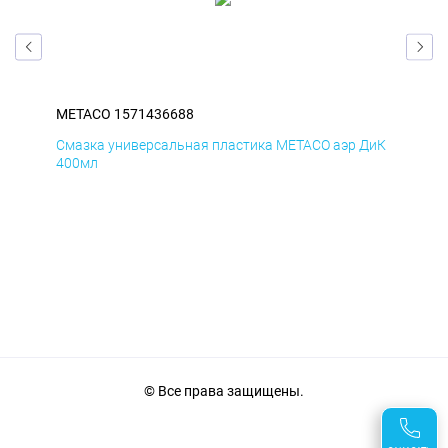
METACO 1571436688
ME
БмД
Смазка универсальная пластика METACO аэр ДиК
Сма
400мл
40
© Все права защищены.