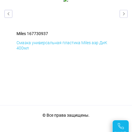
Miles 167730937
Mil
Смазка универсальная пластика Miles аэр ДиК
Сма
400мл
40
© Все права защищены.