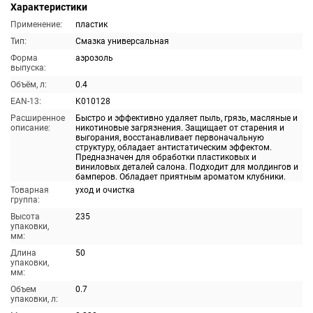
Характеристики
Применение:
пластик
Тип:
Смазка универсальная
Форма
аэрозоль
выпуска:
Объём, л:
0.4
EAN-13:
K010128
Расширенное
Быстро и эффективно удаляет пыль, грязь, масляные и
описание:
никотиновые загрязнения. Защищает от старения и
выгорания, восстанавливает первоначальную
структуру, обладает антистатическим эффектом.
Предназначен для обработки пластиковых и
виниловых деталей салона. Подходит для молдингов и
бамперов. Обладает приятным ароматом клубники.
Товарная
уход и очистка
группа:
Высота
235
упаковки,
мм:
Длина
50
упаковки,
мм:
Объем
0.7
упаковки, л: