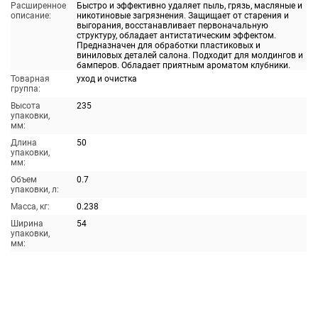
Расширенное
Быстро и эффективно удаляет пыль, грязь, масляные и
описание:
никотиновые загрязнения. Защищает от старения и
выгорания, восстанавливает первоначальную
структуру, обладает антистатическим эффектом.
Предназначен для обработки пластиковых и
виниловых деталей салона. Подходит для молдингов и
бамперов. Обладает приятным ароматом клубники.
Товарная
уход и очистка
группа:
Высота
235
упаковки,
мм:
Длина
50
упаковки,
мм:
Объем
0.7
упаковки, л:
Масса, кг:
0.238
Ширина
54
упаковки,
мм: