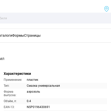
аталоги
Формы
Страницы
0мл
Характеристики
Применение:
пластик
Тип:
Смазка универсальная
Форма
аэрозоль
выпуска:
Объём, л:
0.4
EAN-13:
NSP0196430691