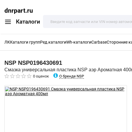
dnrpart.ru
Каталоги
ЛК
Каталоги групп
Ред.каталоги
Wh-каталоги
Carbase
Сторонние к
NSP
NSP0196430691
Смазка универсальная пластика NSP аэр Ароматная 40
О бренде NSP
0 оценок