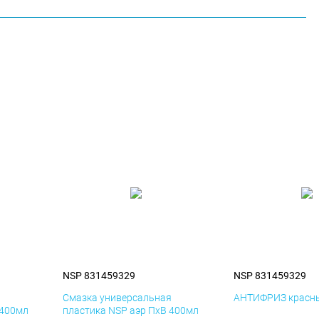
NSP 831459329
NSP 831459329
я
Смазка универсальная
АНТИФРИЗ красны
 400мл
пластика NSP аэр ПхВ 400мл