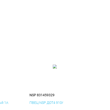
NSP 831459329
й 1л.
ПВЕЦ NSP ДОТ4 910г