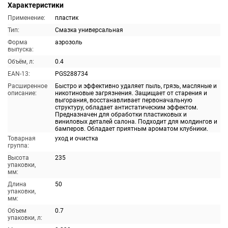
Характеристики
Применение:
пластик
Тип:
Смазка универсальная
Форма
аэрозоль
выпуска:
Объём, л:
0.4
EAN-13:
PGS288734
Расширенное
Быстро и эффективно удаляет пыль, грязь, масляные и
описание:
никотиновые загрязнения. Защищает от старения и
выгорания, восстанавливает первоначальную
структуру, обладает антистатическим эффектом.
Предназначен для обработки пластиковых и
виниловых деталей салона. Подходит для молдингов и
бамперов. Обладает приятным ароматом клубники.
Товарная
уход и очистка
группа:
Высота
235
упаковки,
мм:
Длина
50
упаковки,
мм:
Объем
0.7
упаковки, л: