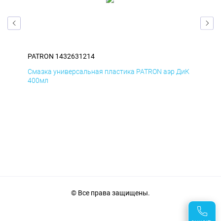
PATRON 1432631214
PAT
БмД
Смазка универсальная пластика PATRON аэр ДиК
Сма
400мл
40
© Все права защищены.