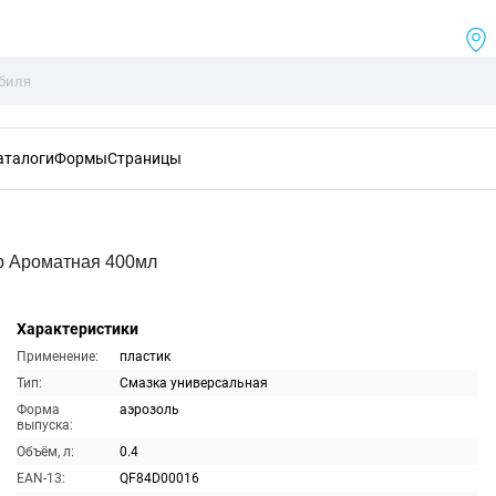
аталоги
Формы
Страницы
р Ароматная 400мл
Характеристики
Применение:
пластик
Тип:
Смазка универсальная
Форма
аэрозоль
выпуска:
Объём, л:
0.4
EAN-13:
QF84D00016