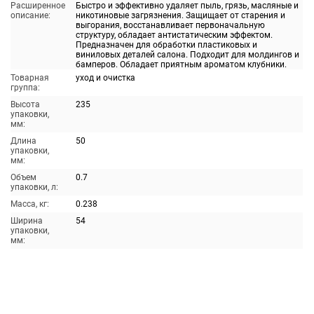
Расширенное
Быстро и эффективно удаляет пыль, грязь, масляные и
описание:
никотиновые загрязнения. Защищает от старения и
выгорания, восстанавливает первоначальную
структуру, обладает антистатическим эффектом.
Предназначен для обработки пластиковых и
виниловых деталей салона. Подходит для молдингов и
бамперов. Обладает приятным ароматом клубники.
Товарная
уход и очистка
группа:
Высота
235
упаковки,
мм:
Длина
50
упаковки,
мм:
Объем
0.7
упаковки, л:
Масса, кг:
0.238
Ширина
54
упаковки,
мм: