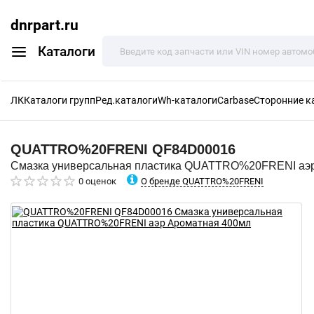
dnrpart.ru
Каталоги
ЛК
Каталоги групп
Ред.каталоги
Wh-каталоги
Carbase
Сторонние к
QUATTRO%20FRENI
QF84D00016
Смазка универсальная пластика QUATTRO%20FRENI аэ
О бренде QUATTRO%20FRENI
0 оценок