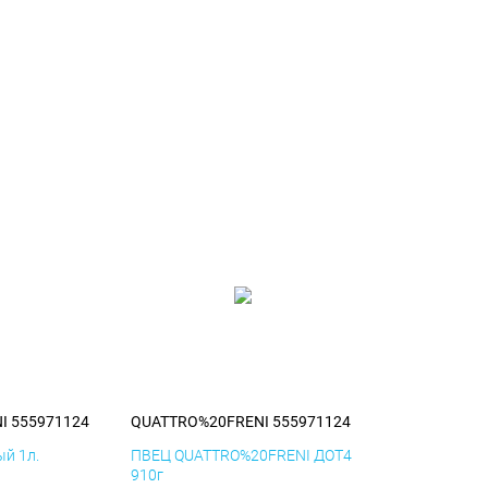
I 555971124
QUATTRO%20FRENI 555971124
й 1л.
ПВЕЦ QUATTRO%20FRENI ДОТ4
910г