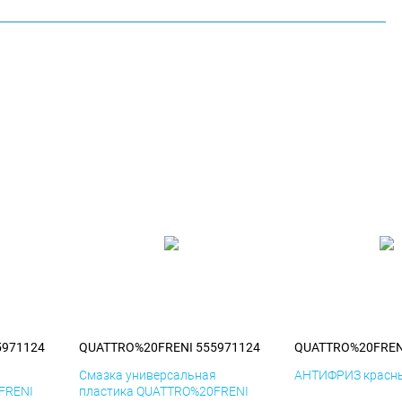
5971124
QUATTRO%20FRENI 555971124
QUATTRO%20FREN
я
Смазка универсальная
АНТИФРИЗ красны
FRENI
пластика QUATTRO%20FRENI