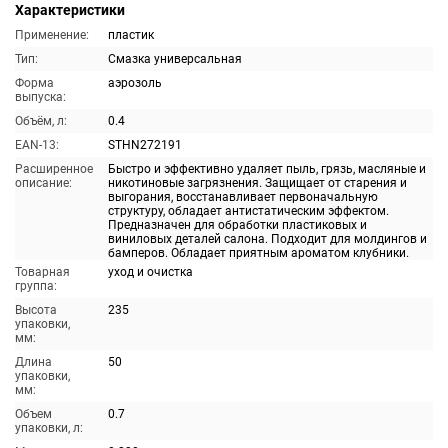
Характеристики
Применение:
пластик
Тип:
Смазка универсальная
Форма
аэрозоль
выпуска:
Объём, л:
0.4
EAN-13:
STHN272191
Расширенное
Быстро и эффективно удаляет пыль, грязь, масляные и
описание:
никотиновые загрязнения. Защищает от старения и
выгорания, восстанавливает первоначальную
структуру, обладает антистатическим эффектом.
Предназначен для обработки пластиковых и
виниловых деталей салона. Подходит для молдингов и
бамперов. Обладает приятным ароматом клубники.
Товарная
уход и очистка
группа:
Высота
235
упаковки,
мм:
Длина
50
упаковки,
мм:
Объем
0.7
упаковки, л: