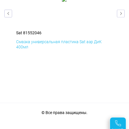
Sat 81552046
Sat
Смазка универсальная пластика Sat аэр ДиК
Сма
400мл
40
© Все права защищены.