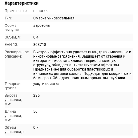
Характеристики
Применение:
пластик
Тип:
Смазка универсальная
Форма
аэрозоль
выпуска:
Объём, л:
0.4
EAN-13:
803718
Расширенное
Быстро и эффективно удаляет пыль, грязь, масляные и
описание:
никотиновые загрязнения. Защищает от старения и
выгорания, восстанавливает первоначальную
структуру, обладает антистатическим эффектом.
Предназначен для обработки пластиковых и
виниловых деталей салона. Подходит для молдингов и
бамперов. Обладает приятным ароматом клубники.
Товарная
уход и очистка
группа:
Высота
235
упаковки,
мм:
Длина
50
упаковки,
мм:
Объем
0.7
упаковки, л: