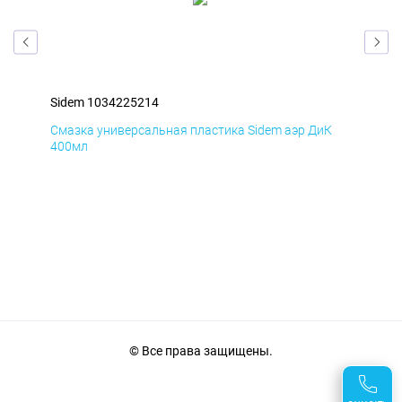
Sidem 1034225214
Sid
Д
Смазка универсальная пластика Sidem аэр ДиК
Сма
400мл
40
© Все права защищены.