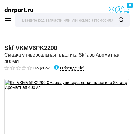
0
dnrpart.ru
Skf
VKMV6PK2200
Смазка универсальная пластика Skf аэр Ароматная
400мл
О бренде Skf
0 оценок