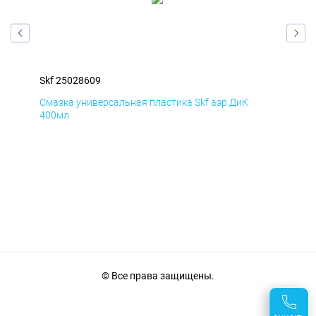
Skf 25028609
Skf
Смазка универсальная пластика Skf аэр ДиК
Сма
400мл
40
© Все права защищены.