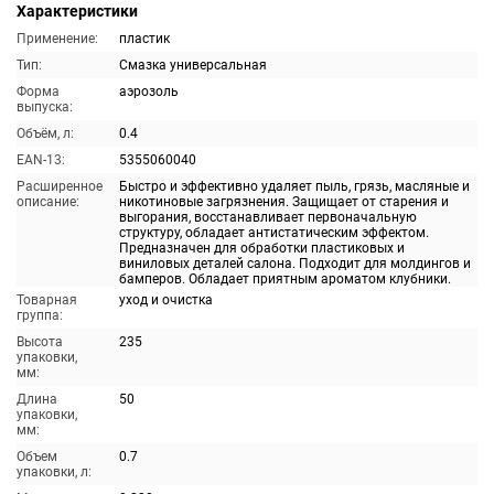
Характеристики
Применение:
пластик
Тип:
Смазка универсальная
Форма
аэрозоль
выпуска:
Объём, л:
0.4
EAN-13:
5355060040
Расширенное
Быстро и эффективно удаляет пыль, грязь, масляные и
описание:
никотиновые загрязнения. Защищает от старения и
выгорания, восстанавливает первоначальную
структуру, обладает антистатическим эффектом.
Предназначен для обработки пластиковых и
виниловых деталей салона. Подходит для молдингов и
бамперов. Обладает приятным ароматом клубники.
Товарная
уход и очистка
группа:
Высота
235
упаковки,
мм:
Длина
50
упаковки,
мм:
Объем
0.7
упаковки, л: