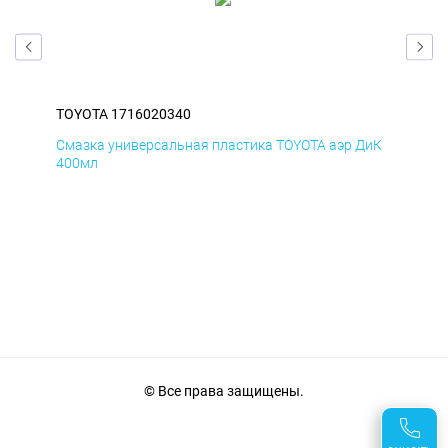
TOYOTA 1716020340
TOY
БмД
Смазка универсальная пластика TOYOTA аэр ДиК
Сма
400мл
40
© Все права защищены.