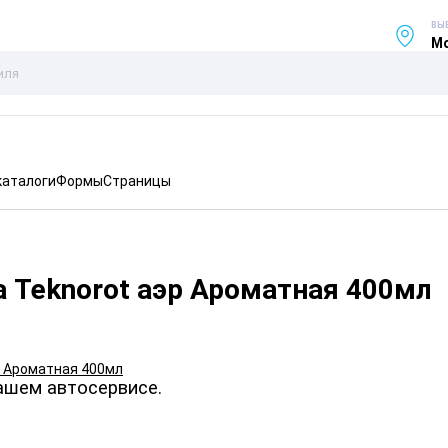
ВЫ
Мо
каталоги
Формы
Страницы
 Teknorot аэр Ароматная 400мл
ашем автосервисе.