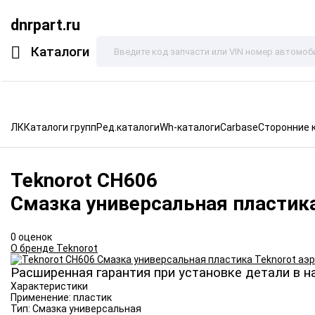
dnrpart.ru
Каталоги
ЛК
Каталоги групп
Ред.каталоги
Wh-каталоги
Carbase
Сторонние 
Teknorot
CH606
Смазка универсальная пластика
0 оценок
О бренде Teknorot
Расширенная гарантия при установке детали в н
Характеристики
Применение:
пластик
Тип:
Смазка универсальная