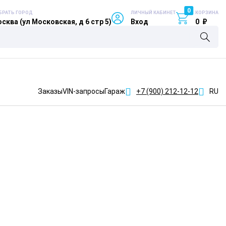
0
БРАТЬ ГОРОД
ЛИЧНЫЙ КАБИНЕТ
КОРЗИНА
сква (ул Московская, д 6 стр 5)
Вход
0
₽
Заказы
VIN-запросы
Гараж
+7 (900)
212-12-12
RU