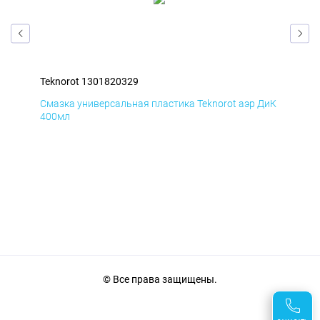
Teknorot 1301820329
Tek
БмД
Смазка универсальная пластика Teknorot аэр ДиК
Сма
400мл
40
© Все права защищены.