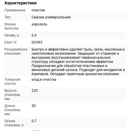
Характеристики
Применение:
пластик
Тип:
Смазка универсальная
Форма
аэрозоль
выпуска:
Объём, л:
0.4
EAN-13:
DO395
Расширенное
Быстро и эффективно удаляет пыль, грязь, масляные и
описание:
никотиновые загрязнения. Защищает от старения и
выгорания, восстанавливает первоначальную
структуру, обладает антистатическим эффектом.
Предназначен для обработки пластиковых и
виниловых деталей салона. Подходит для молдингов и
бамперов. Обладает приятным ароматом клубники.
Товарная
уход и очистка
группа:
Высота
235
упаковки,
мм:
Длина
50
упаковки,
мм:
Объем
0.7
упаковки, л: