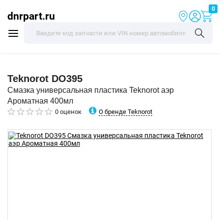
0
dnrpart.ru
Teknorot
DO395
Смазка универсальная пластика Teknorot аэр
Ароматная 400мл
О бренде Teknorot
0 оценок