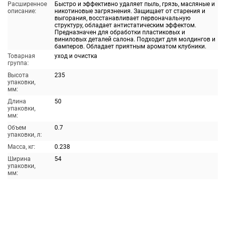
Расширенное
Быстро и эффективно удаляет пыль, грязь, масляные и
описание:
никотиновые загрязнения. Защищает от старения и
выгорания, восстанавливает первоначальную
структуру, обладает антистатическим эффектом.
Предназначен для обработки пластиковых и
виниловых деталей салона. Подходит для молдингов и
бамперов. Обладает приятным ароматом клубники.
Товарная
уход и очистка
группа:
Высота
235
упаковки,
мм:
Длина
50
упаковки,
мм:
Объем
0.7
упаковки, л:
Масса, кг:
0.238
Ширина
54
упаковки,
мм: