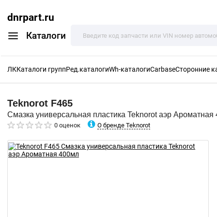
dnrpart.ru
Каталоги
ЛК
Каталоги групп
Ред.каталоги
Wh-каталоги
Carbase
Сторонние к
Teknorot
F465
Смазка универсальная пластика Teknorot аэр Ароматная
О бренде Teknorot
0 оценок