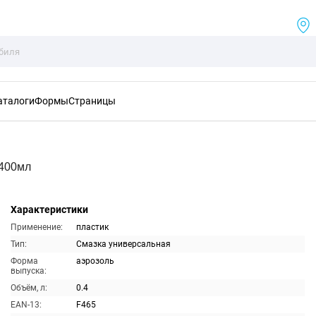
аталоги
Формы
Страницы
 400мл
Характеристики
Применение:
пластик
Тип:
Смазка универсальная
Форма
аэрозоль
выпуска:
Объём, л:
0.4
EAN-13:
F465