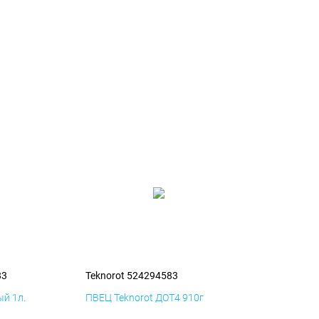
83
Teknorot 524294583
й 1л.
ПВЕЦ Teknorot ДОТ4 910г