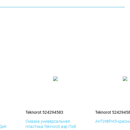
Teknorot 524294583
Teknorot 5242945
я
Смазка универсальная
АНТИФРИЗ красны
 ДиК
пластика Teknorot аэр ПхВ