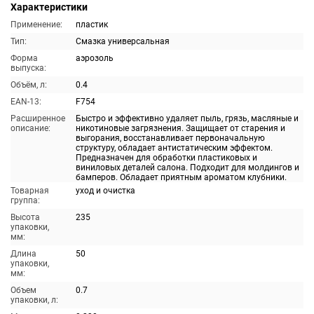
Характеристики
Применение:
пластик
Тип:
Смазка универсальная
Форма
аэрозоль
выпуска:
Объём, л:
0.4
EAN-13:
F754
Расширенное
Быстро и эффективно удаляет пыль, грязь, масляные и
описание:
никотиновые загрязнения. Защищает от старения и
выгорания, восстанавливает первоначальную
структуру, обладает антистатическим эффектом.
Предназначен для обработки пластиковых и
виниловых деталей салона. Подходит для молдингов и
бамперов. Обладает приятным ароматом клубники.
Товарная
уход и очистка
группа:
Высота
235
упаковки,
мм:
Длина
50
упаковки,
мм:
Объем
0.7
упаковки, л: