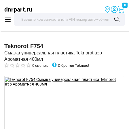
0
dnrpart.ru
Teknorot
F754
Смазка универсальная пластика Teknorot аэр
Ароматная 400мл
О бренде Teknorot
0 оценок