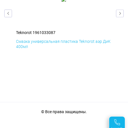
Teknorot 1961033087
Tek
БмД
Смазка универсальная пластика Teknorot аэр ДиК
Сма
400мл
40
© Все права защищены.