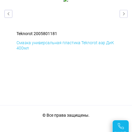
Teknorot 2005801181
Tek
БмД
Смазка универсальная пластика Teknorot аэр ДиК
Сма
400мл
40
© Все права защищены.