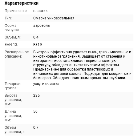
Характеристики
Применение:
пластик
Тип:
Смазка универсальная
Форма
аэрозоль
выпуска:
Объём, л:
0.4
EAN-13:
F819
Расширенное
Быстро и эффективно удаляет пыль, грязь, масляные и
описание:
никотиновые загрязнения. Защищает от старения и
выгорания, восстанавливает первоначальную
структуру, обладает антистатическим эффектом.
Предназначен для обработки пластиковых и
виниловых деталей салона. Подходит для молдингов и
бамперов. Обладает приятным ароматом клубники.
Товарная
уход и очистка
группа:
Высота
235
упаковки,
мм:
Длина
50
упаковки,
мм:
Объем
0.7
упаковки, л: