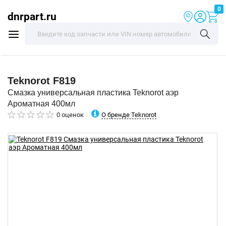
0
dnrpart.ru
Teknorot
F819
Смазка универсальная пластика Teknorot аэр
Ароматная 400мл
О бренде Teknorot
0 оценок