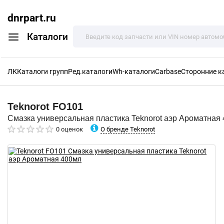
dnrpart.ru
Каталоги
ЛК
Каталоги групп
Ред.каталоги
Wh-каталоги
Carbase
Сторонние к
Teknorot
FO101
Смазка универсальная пластика Teknorot аэр Ароматная
О бренде Teknorot
0 оценок