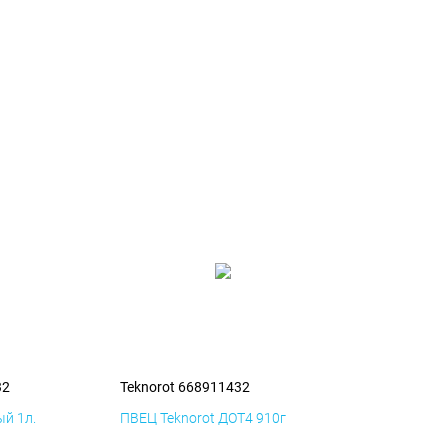
32
Teknorot 668911432
й 1л.
ПВЕЦ Teknorot ДОТ4 910г