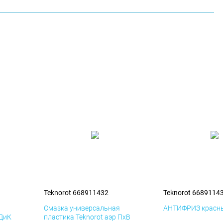
Teknorot 668911432
Teknorot 6689114
я
Смазка универсальная
АНТИФРИЗ красны
 ДиК
пластика Teknorot аэр ПхВ