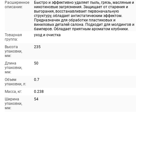
Расширенное
Быстро и эффективно удаляет пыль, грязь, масляные и
описание:
никотиновые загрязнения. Защищает от старения и
выгорания, восстанавливает первоначальную
структуру, обладает антистатическим эффектом.
Предназначен для обработки пластиковых и
виниловых деталей салона. Подходит для молдингов и
бамперов. Обладает приятным ароматом клубники.
Товарная
уход и очистка
группа:
Высота
235
упаковки,
мм:
Длина
50
упаковки,
мм:
Объем
0.7
упаковки, л:
Масса, кг:
0.238
Ширина
54
упаковки,
мм: