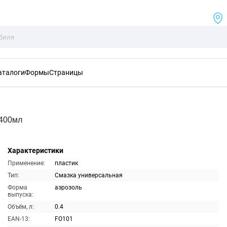
аталоги
Формы
Страницы
 400мл
Характеристики
Применение:
пластик
Тип:
Смазка универсальная
Форма
аэрозоль
выпуска:
Объём, л:
0.4
EAN-13:
FO101