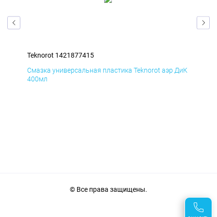
Teknorot 1421877415
Tek
БмД
Смазка универсальная пластика Teknorot аэр ДиК
Сма
400мл
40
© Все права защищены.