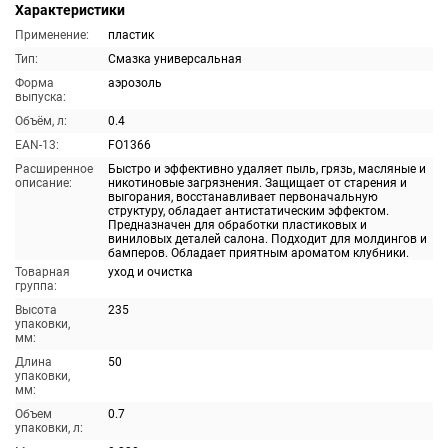
Характеристики
Применение:
пластик
Тип:
Смазка универсальная
Форма
аэрозоль
выпуска:
Объём, л:
0.4
EAN-13:
FO1366
Расширенное
Быстро и эффективно удаляет пыль, грязь, масляные и
описание:
никотиновые загрязнения. Защищает от старения и
выгорания, восстанавливает первоначальную
структуру, обладает антистатическим эффектом.
Предназначен для обработки пластиковых и
виниловых деталей салона. Подходит для молдингов и
бамперов. Обладает приятным ароматом клубники.
Товарная
уход и очистка
группа:
Высота
235
упаковки,
мм:
Длина
50
упаковки,
мм:
Объем
0.7
упаковки, л: