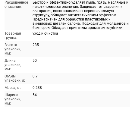
Расширенное
Быстро и эффективно удаляет пыль, грязь, масляные и
описание:
никотиновые загрязнения. Защищает от старения и
выгорания, восстанавливает первоначальную
структуру, обладает антистатическим эффектом.
Предназначен для обработки пластиковых и
виниловых деталей салона. Подходит для молдингов и
бамперов. Обладает приятным ароматом клубники.
Товарная
уход и очистка
группа:
Высота
235
упаковки,
мм:
Длина
50
упаковки,
мм:
Объем
0.7
упаковки, л:
Масса, кг:
0.238
Ширина
54
упаковки,
мм: