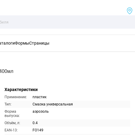
аталоги
Формы
Страницы
 400мл
Характеристики
Применение:
пластик
Тип:
Смазка универсальная
Форма
аэрозоль
выпуска:
Объём, л:
0.4
EAN-13:
FO149