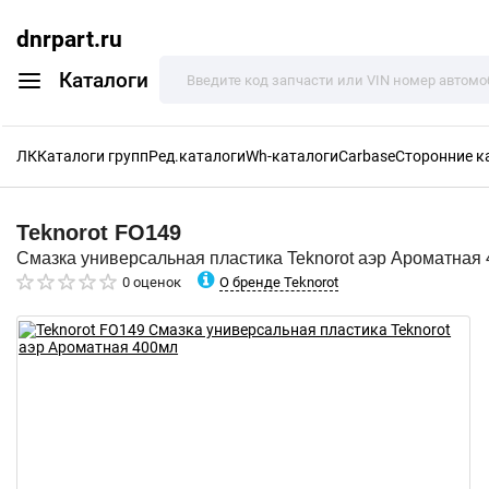
dnrpart.ru
Каталоги
ЛК
Каталоги групп
Ред.каталоги
Wh-каталоги
Carbase
Сторонние к
Teknorot
FO149
Смазка универсальная пластика Teknorot аэр Ароматная
О бренде Teknorot
0 оценок