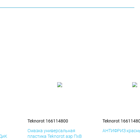
Teknorot 166114800
Teknorot 1661148
я
Смазка универсальная
АНТИФРИЗ красны
 ДиК
пластика Teknorot аэр ПхВ