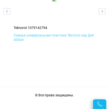
Teknorot 1079142794
Tek
БмД
Смазка универсальная пластика Teknorot аэр ДиК
Сма
400мл
40
© Все права защищены.