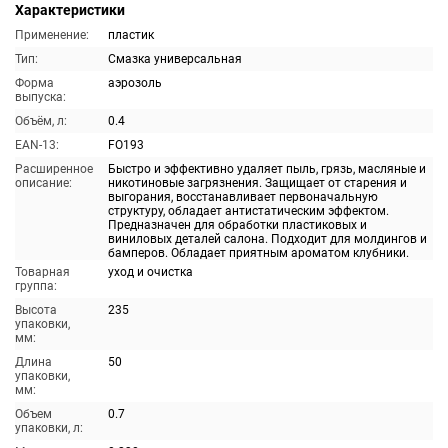
Характеристики
Применение:
пластик
Тип:
Смазка универсальная
Форма
аэрозоль
выпуска:
Объём, л:
0.4
EAN-13:
FO193
Расширенное
Быстро и эффективно удаляет пыль, грязь, масляные и
описание:
никотиновые загрязнения. Защищает от старения и
выгорания, восстанавливает первоначальную
структуру, обладает антистатическим эффектом.
Предназначен для обработки пластиковых и
виниловых деталей салона. Подходит для молдингов и
бамперов. Обладает приятным ароматом клубники.
Товарная
уход и очистка
группа:
Высота
235
упаковки,
мм:
Длина
50
упаковки,
мм:
Объем
0.7
упаковки, л: