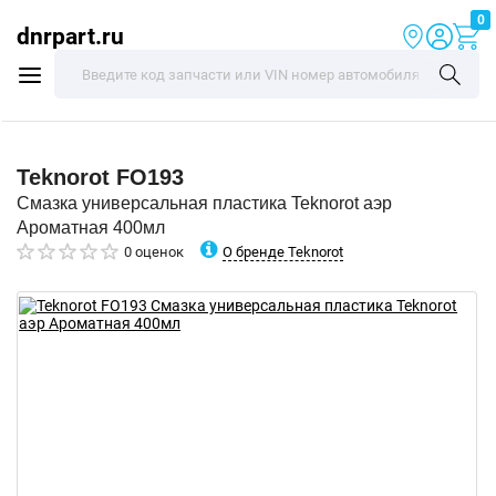
0
dnrpart.ru
Teknorot
FO193
Смазка универсальная пластика Teknorot аэр
Ароматная 400мл
О бренде Teknorot
0 оценок