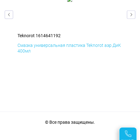
Teknorot 1614641192
Tek
БмД
Смазка универсальная пластика Teknorot аэр ДиК
Сма
400мл
40
© Все права защищены.