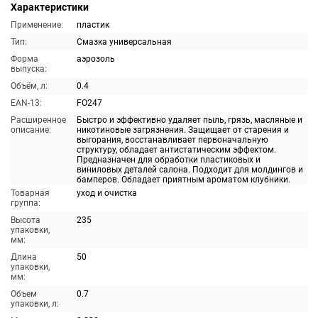
Характеристики
Применение:
пластик
Тип:
Смазка универсальная
Форма
аэрозоль
выпуска:
Объём, л:
0.4
EAN-13:
FO247
Расширенное
Быстро и эффективно удаляет пыль, грязь, масляные и
описание:
никотиновые загрязнения. Защищает от старения и
выгорания, восстанавливает первоначальную
структуру, обладает антистатическим эффектом.
Предназначен для обработки пластиковых и
виниловых деталей салона. Подходит для молдингов и
бамперов. Обладает приятным ароматом клубники.
Товарная
уход и очистка
группа:
Высота
235
упаковки,
мм:
Длина
50
упаковки,
мм:
Объем
0.7
упаковки, л: