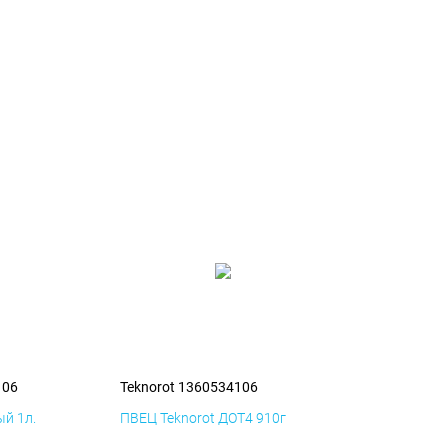
106
Teknorot 1360534106
й 1л.
ПВЕЦ Teknorot ДОТ4 910г