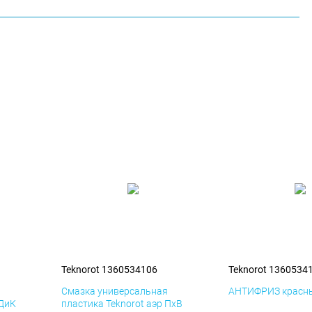
Teknorot 1360534106
Teknorot 1360534
я
Смазка универсальная
АНТИФРИЗ красны
 ДиК
пластика Teknorot аэр ПхВ