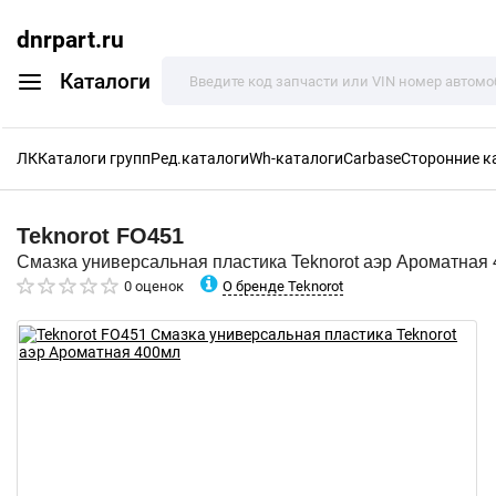
dnrpart.ru
Каталоги
ЛК
Каталоги групп
Ред.каталоги
Wh-каталоги
Carbase
Сторонние к
Teknorot
FO451
Смазка универсальная пластика Teknorot аэр Ароматная
О бренде Teknorot
0 оценок