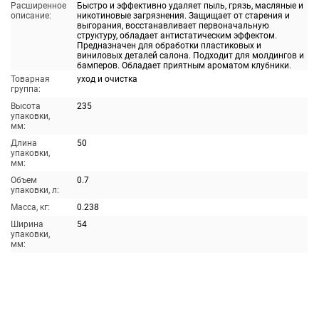
Расширенное
Быстро и эффективно удаляет пыль, грязь, масляные и
описание:
никотиновые загрязнения. Защищает от старения и
выгорания, восстанавливает первоначальную
структуру, обладает антистатическим эффектом.
Предназначен для обработки пластиковых и
виниловых деталей салона. Подходит для молдингов и
бамперов. Обладает приятным ароматом клубники.
Товарная
уход и очистка
группа:
Высота
235
упаковки,
мм:
Длина
50
упаковки,
мм:
Объем
0.7
упаковки, л:
Масса, кг:
0.238
Ширина
54
упаковки,
мм: