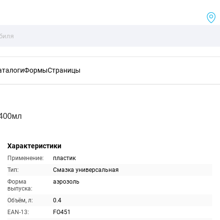
аталоги
Формы
Страницы
 400мл
Характеристики
Применение:
пластик
Тип:
Смазка универсальная
Форма
аэрозоль
выпуска:
Объём, л:
0.4
EAN-13:
FO451