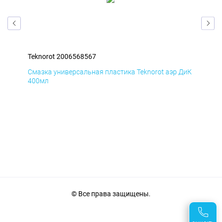
Teknorot 2006568567
Tek
БмД
Смазка универсальная пластика Teknorot аэр ДиК
Сма
400мл
40
© Все права защищены.