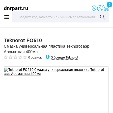
0
dnrpart.ru
Teknorot
FO510
Смазка универсальная пластика Teknorot аэр
Ароматная 400мл
О бренде Teknorot
0 оценок