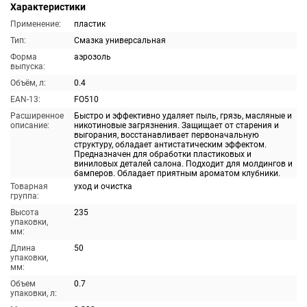
Характеристики
Применение:
пластик
Тип:
Смазка универсальная
Форма
аэрозоль
выпуска:
Объём, л:
0.4
EAN-13:
FO510
Расширенное
Быстро и эффективно удаляет пыль, грязь, масляные и
описание:
никотиновые загрязнения. Защищает от старения и
выгорания, восстанавливает первоначальную
структуру, обладает антистатическим эффектом.
Предназначен для обработки пластиковых и
виниловых деталей салона. Подходит для молдингов и
бамперов. Обладает приятным ароматом клубники.
Товарная
уход и очистка
группа:
Высота
235
упаковки,
мм:
Длина
50
упаковки,
мм:
Объем
0.7
упаковки, л: