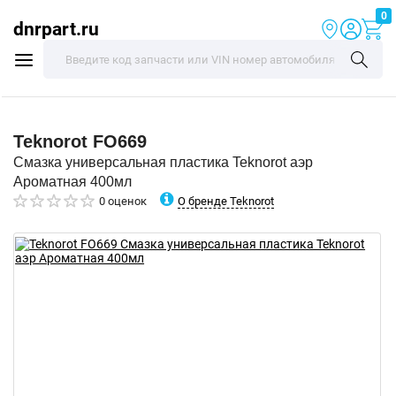
0
dnrpart.ru
Teknorot
FO669
Смазка универсальная пластика Teknorot аэр
Ароматная 400мл
О бренде Teknorot
0 оценок