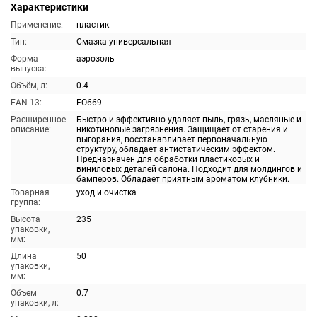
Характеристики
Применение:
пластик
Тип:
Смазка универсальная
Форма
аэрозоль
выпуска:
Объём, л:
0.4
EAN-13:
FO669
Расширенное
Быстро и эффективно удаляет пыль, грязь, масляные и
описание:
никотиновые загрязнения. Защищает от старения и
выгорания, восстанавливает первоначальную
структуру, обладает антистатическим эффектом.
Предназначен для обработки пластиковых и
виниловых деталей салона. Подходит для молдингов и
бамперов. Обладает приятным ароматом клубники.
Товарная
уход и очистка
группа:
Высота
235
упаковки,
мм:
Длина
50
упаковки,
мм:
Объем
0.7
упаковки, л: