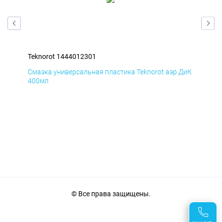
Teknorot 1444012301
Tek
БмД
Смазка универсальная пластика Teknorot аэр ДиК
Сма
400мл
40
© Все права защищены.