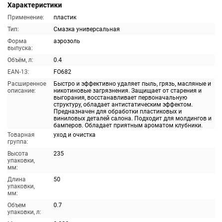
Характеристики
Применение:
пластик
Тип:
Смазка универсальная
Форма
аэрозоль
выпуска:
Объём, л:
0.4
EAN-13:
FO682
Расширенное
Быстро и эффективно удаляет пыль, грязь, масляные и
описание:
никотиновые загрязнения. Защищает от старения и
выгорания, восстанавливает первоначальную
структуру, обладает антистатическим эффектом.
Предназначен для обработки пластиковых и
виниловых деталей салона. Подходит для молдингов и
бамперов. Обладает приятным ароматом клубники.
Товарная
уход и очистка
группа:
Высота
235
упаковки,
мм:
Длина
50
упаковки,
мм:
Объем
0.7
упаковки, л: