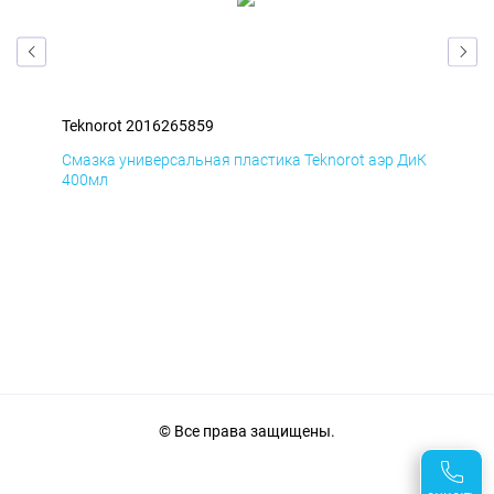
Teknorot 2016265859
Tek
БмД
Смазка универсальная пластика Teknorot аэр ДиК
Сма
400мл
40
© Все права защищены.