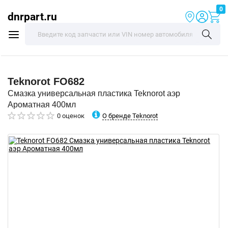
0
dnrpart.ru
Teknorot
FO682
Смазка универсальная пластика Teknorot аэр
Ароматная 400мл
О бренде Teknorot
0 оценок