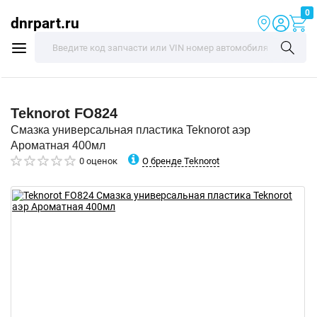
0
dnrpart.ru
Teknorot
FO824
Смазка универсальная пластика Teknorot аэр
Ароматная 400мл
О бренде Teknorot
0 оценок