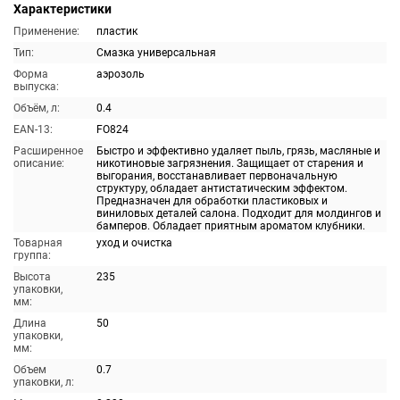
Характеристики
Применение:
пластик
Тип:
Смазка универсальная
Форма
аэрозоль
выпуска:
Объём, л:
0.4
EAN-13:
FO824
Расширенное
Быстро и эффективно удаляет пыль, грязь, масляные и
описание:
никотиновые загрязнения. Защищает от старения и
выгорания, восстанавливает первоначальную
структуру, обладает антистатическим эффектом.
Предназначен для обработки пластиковых и
виниловых деталей салона. Подходит для молдингов и
бамперов. Обладает приятным ароматом клубники.
Товарная
уход и очистка
группа:
Высота
235
упаковки,
мм:
Длина
50
упаковки,
мм:
Объем
0.7
упаковки, л: