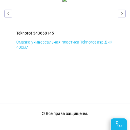
Teknorot 343668145
Tek
БмД
Смазка универсальная пластика Teknorot аэр ДиК
Сма
400мл
40
© Все права защищены.