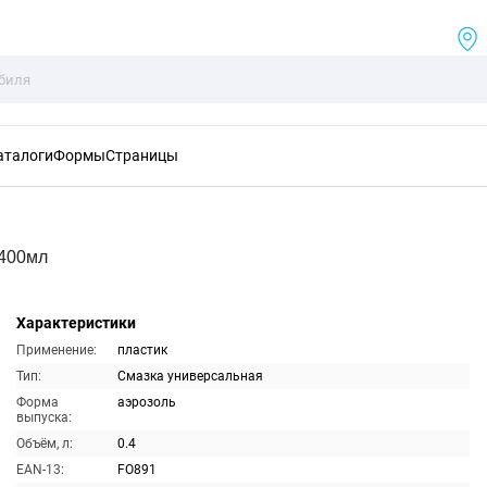
аталоги
Формы
Страницы
 400мл
Характеристики
Применение:
пластик
Тип:
Смазка универсальная
Форма
аэрозоль
выпуска:
Объём, л:
0.4
EAN-13:
FO891