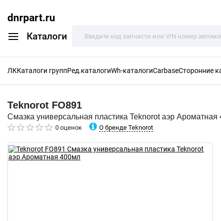
dnrpart.ru
Каталоги
ЛК
Каталоги групп
Ред.каталоги
Wh-каталоги
Carbase
Сторонние к
Teknorot
FO891
Смазка универсальная пластика Teknorot аэр Ароматная
О бренде Teknorot
0 оценок