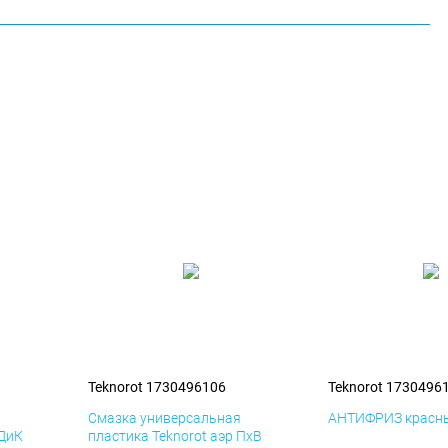
Teknorot 1730496106
Teknorot 1730496
я
Смазка универсальная
АНТИФРИЗ красны
 ДиК
пластика Teknorot аэр ПхВ