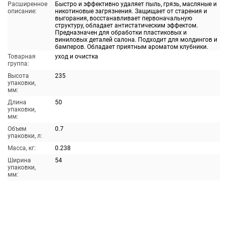
Расширенное
Быстро и эффективно удаляет пыль, грязь, масляные и
описание:
никотиновые загрязнения. Защищает от старения и
выгорания, восстанавливает первоначальную
структуру, обладает антистатическим эффектом.
Предназначен для обработки пластиковых и
виниловых деталей салона. Подходит для молдингов и
бамперов. Обладает приятным ароматом клубники.
Товарная
уход и очистка
группа:
Высота
235
упаковки,
мм:
Длина
50
упаковки,
мм:
Объем
0.7
упаковки, л:
Масса, кг:
0.238
Ширина
54
упаковки,
мм: