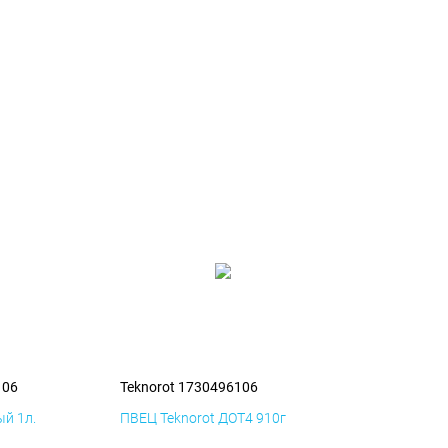
106
Teknorot 1730496106
й 1л.
ПВЕЦ Teknorot ДОТ4 910г