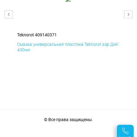
Teknorot 409140371
Tek
БмД
Смазка универсальная пластика Teknorot аэр ДиК
Сма
400мл
40
© Все права защищены.