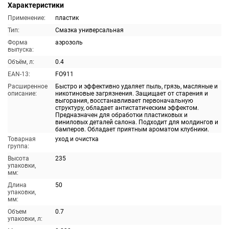
Характеристики
Применение:
пластик
Тип:
Смазка универсальная
Форма
аэрозоль
выпуска:
Объём, л:
0.4
EAN-13:
FO911
Расширенное
Быстро и эффективно удаляет пыль, грязь, масляные и
описание:
никотиновые загрязнения. Защищает от старения и
выгорания, восстанавливает первоначальную
структуру, обладает антистатическим эффектом.
Предназначен для обработки пластиковых и
виниловых деталей салона. Подходит для молдингов и
бамперов. Обладает приятным ароматом клубники.
Товарная
уход и очистка
группа:
Высота
235
упаковки,
мм:
Длина
50
упаковки,
мм:
Объем
0.7
упаковки, л: