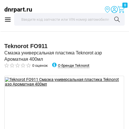
0
dnrpart.ru
Teknorot
FO911
Смазка универсальная пластика Teknorot аэр
Ароматная 400мл
О бренде Teknorot
0 оценок