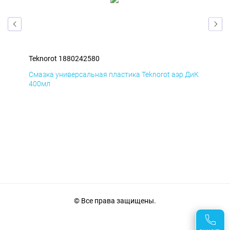
Teknorot 1880242580
Tek
БмД
Смазка универсальная пластика Teknorot аэр ДиК
Сма
400мл
40
© Все права защищены.