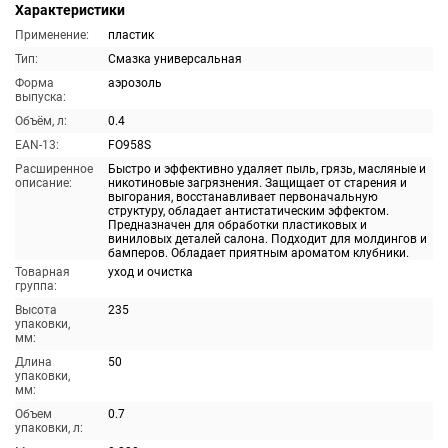
Характеристики
Применение:
пластик
Тип:
Смазка универсальная
Форма
аэрозоль
выпуска:
Объём, л:
0.4
EAN-13:
FO958S
Расширенное
Быстро и эффективно удаляет пыль, грязь, масляные и
описание:
никотиновые загрязнения. Защищает от старения и
выгорания, восстанавливает первоначальную
структуру, обладает антистатическим эффектом.
Предназначен для обработки пластиковых и
виниловых деталей салона. Подходит для молдингов и
бамперов. Обладает приятным ароматом клубники.
Товарная
уход и очистка
группа:
Высота
235
упаковки,
мм:
Длина
50
упаковки,
мм:
Объем
0.7
упаковки, л: