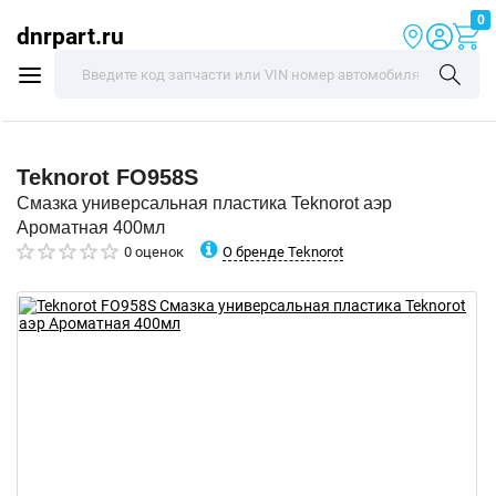
0
dnrpart.ru
Teknorot
FO958S
Смазка универсальная пластика Teknorot аэр
Ароматная 400мл
О бренде Teknorot
0 оценок