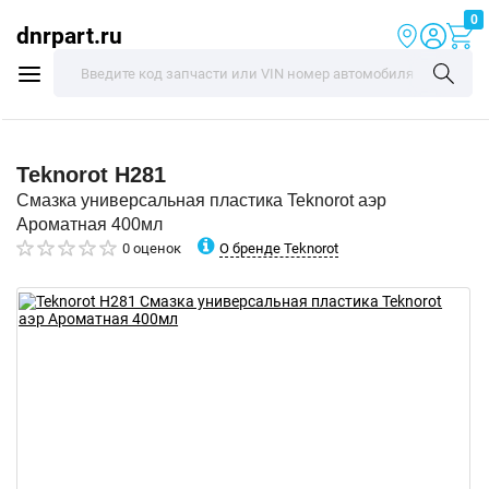
0
dnrpart.ru
Teknorot
H281
Смазка универсальная пластика Teknorot аэр
Ароматная 400мл
О бренде Teknorot
0 оценок