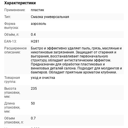
Характеристики
Применение:
пластик
Тип:
Смазка универсальная
Форма
аэрозоль
выпуска:
Объём, л:
0.4
EAN-13:
H281
Расширенное
Быстро и эффективно удаляет пыль, грязь, масляные и
описание:
никотиновые загрязнения. Защищает от старения и
выгорания, восстанавливает первоначальную
структуру, обладает антистатическим эффектом.
Предназначен для обработки пластиковых и
виниловых деталей салона. Подходит для молдингов и
бамперов. Обладает приятным ароматом клубники.
Товарная
уход и очистка
группа:
Высота
235
упаковки,
мм:
Длина
50
упаковки,
мм:
Объем
0.7
упаковки, л: