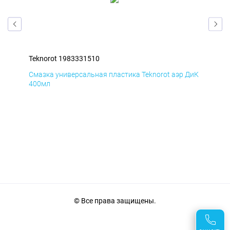
Teknorot 1983331510
Tek
БмД
Смазка универсальная пластика Teknorot аэр ДиК
Сма
400мл
40
© Все права защищены.