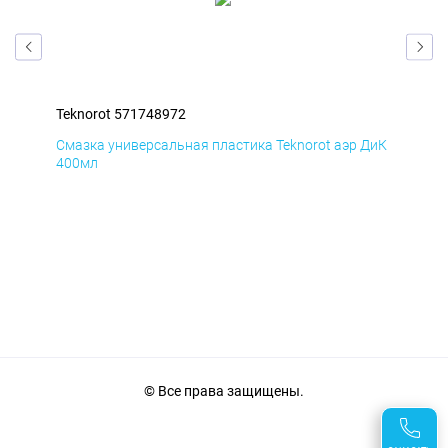
Teknorot 571748972
Tek
БмД
Смазка универсальная пластика Teknorot аэр ДиК
Сма
400мл
40
© Все права защищены.