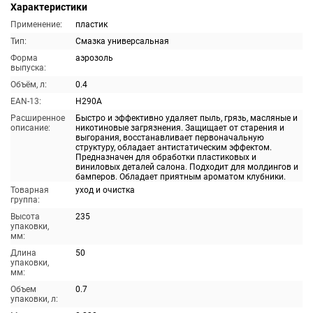
Характеристики
Применение:
пластик
Тип:
Смазка универсальная
Форма
аэрозоль
выпуска:
Объём, л:
0.4
EAN-13:
H290A
Расширенное
Быстро и эффективно удаляет пыль, грязь, масляные и
описание:
никотиновые загрязнения. Защищает от старения и
выгорания, восстанавливает первоначальную
структуру, обладает антистатическим эффектом.
Предназначен для обработки пластиковых и
виниловых деталей салона. Подходит для молдингов и
бамперов. Обладает приятным ароматом клубники.
Товарная
уход и очистка
группа:
Высота
235
упаковки,
мм:
Длина
50
упаковки,
мм:
Объем
0.7
упаковки, л: