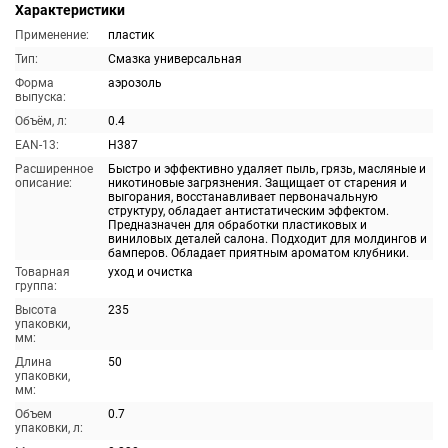
Характеристики
Применение:
пластик
Тип:
Смазка универсальная
Форма
аэрозоль
выпуска:
Объём, л:
0.4
EAN-13:
H387
Расширенное
Быстро и эффективно удаляет пыль, грязь, масляные и
описание:
никотиновые загрязнения. Защищает от старения и
выгорания, восстанавливает первоначальную
структуру, обладает антистатическим эффектом.
Предназначен для обработки пластиковых и
виниловых деталей салона. Подходит для молдингов и
бамперов. Обладает приятным ароматом клубники.
Товарная
уход и очистка
группа:
Высота
235
упаковки,
мм:
Длина
50
упаковки,
мм:
Объем
0.7
упаковки, л: