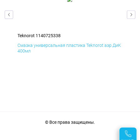
Teknorot 1140725338
Tek
БмД
Смазка универсальная пластика Teknorot аэр ДиК
Сма
400мл
40
© Все права защищены.