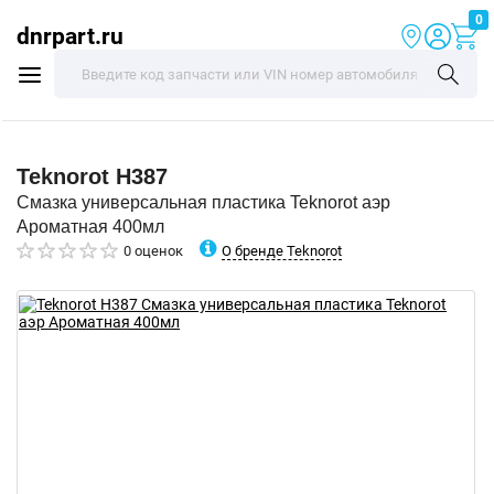
0
dnrpart.ru
Teknorot
H387
Смазка универсальная пластика Teknorot аэр
Ароматная 400мл
О бренде Teknorot
0 оценок