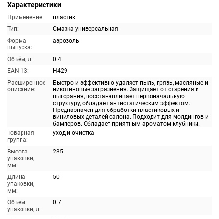
Характеристики
Применение:
пластик
Тип:
Смазка универсальная
Форма
аэрозоль
выпуска:
Объём, л:
0.4
EAN-13:
H429
Расширенное
Быстро и эффективно удаляет пыль, грязь, масляные и
описание:
никотиновые загрязнения. Защищает от старения и
выгорания, восстанавливает первоначальную
структуру, обладает антистатическим эффектом.
Предназначен для обработки пластиковых и
виниловых деталей салона. Подходит для молдингов и
бамперов. Обладает приятным ароматом клубники.
Товарная
уход и очистка
группа:
Высота
235
упаковки,
мм:
Длина
50
упаковки,
мм:
Объем
0.7
упаковки, л: