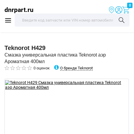
0
dnrpart.ru
Teknorot
H429
Смазка универсальная пластика Teknorot аэр
Ароматная 400мл
О бренде Teknorot
0 оценок