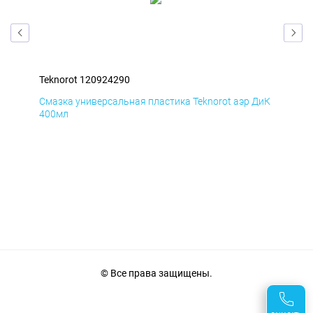
Teknorot 120924290
Tek
БмД
Смазка универсальная пластика Teknorot аэр ДиК
Сма
400мл
40
© Все права защищены.