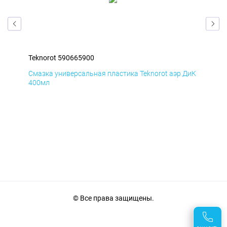
Teknorot 590665900
Tek
БмД
Смазка универсальная пластика Teknorot аэр ДиК
Сма
400мл
40
© Все права защищены.