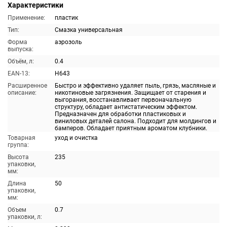
Характеристики
Применение:
пластик
Тип:
Смазка универсальная
Форма
аэрозоль
выпуска:
Объём, л:
0.4
EAN-13:
H643
Расширенное
Быстро и эффективно удаляет пыль, грязь, масляные и
описание:
никотиновые загрязнения. Защищает от старения и
выгорания, восстанавливает первоначальную
структуру, обладает антистатическим эффектом.
Предназначен для обработки пластиковых и
виниловых деталей салона. Подходит для молдингов и
бамперов. Обладает приятным ароматом клубники.
Товарная
уход и очистка
группа:
Высота
235
упаковки,
мм:
Длина
50
упаковки,
мм:
Объем
0.7
упаковки, л: