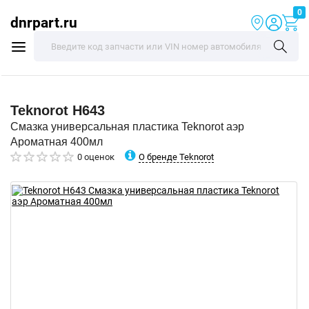
0
dnrpart.ru
Teknorot
H643
Смазка универсальная пластика Teknorot аэр
Ароматная 400мл
О бренде Teknorot
0 оценок