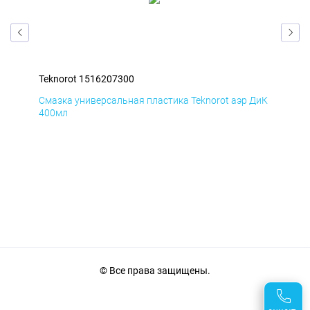
Teknorot 1516207300
Tek
БмД
Смазка универсальная пластика Teknorot аэр ДиК
Сма
400мл
40
© Все права защищены.