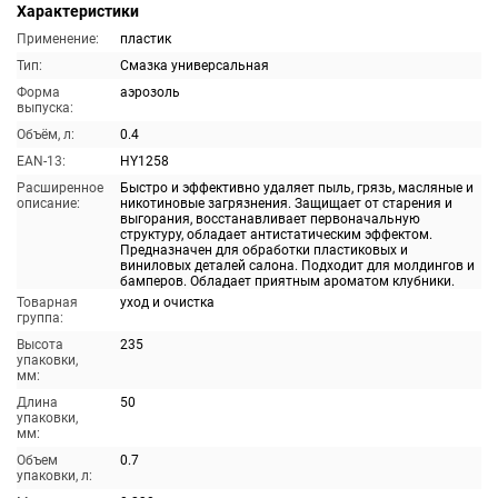
Характеристики
Применение:
пластик
Тип:
Смазка универсальная
Форма
аэрозоль
выпуска:
Объём, л:
0.4
EAN-13:
HY1258
Расширенное
Быстро и эффективно удаляет пыль, грязь, масляные и
описание:
никотиновые загрязнения. Защищает от старения и
выгорания, восстанавливает первоначальную
структуру, обладает антистатическим эффектом.
Предназначен для обработки пластиковых и
виниловых деталей салона. Подходит для молдингов и
бамперов. Обладает приятным ароматом клубники.
Товарная
уход и очистка
группа:
Высота
235
упаковки,
мм:
Длина
50
упаковки,
мм:
Объем
0.7
упаковки, л: