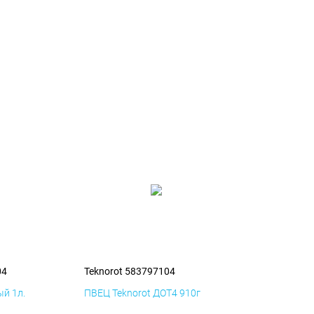
04
Teknorot 583797104
й 1л.
ПВЕЦ Teknorot ДОТ4 910г