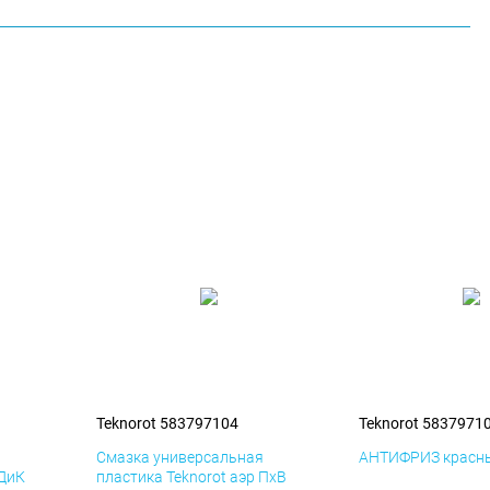
Teknorot 583797104
Teknorot 5837971
я
Смазка универсальная
АНТИФРИЗ красны
 ДиК
пластика Teknorot аэр ПхВ