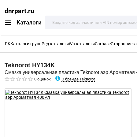
dnrpart.ru
Каталоги
ЛК
Каталоги групп
Ред.каталоги
Wh-каталоги
Carbase
Сторонние к
Teknorot
HY134K
Смазка универсальная пластика Teknorot аэр Ароматная
О бренде Teknorot
0 оценок