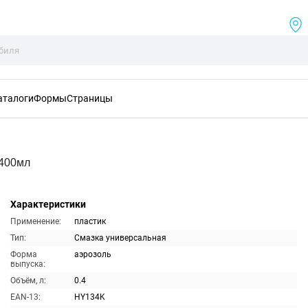
аталоги
Формы
Страницы
 400мл
Характеристики
Применение:
пластик
Тип:
Смазка универсальная
Форма
аэрозоль
выпуска:
Объём, л:
0.4
EAN-13:
HY134K