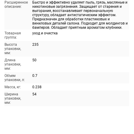
Расширенное
Быстро и эффективно удаляет пыль, грязь, масляные и
описание:
никотиновые загрязнения. Защищает от старения и
выгорания, восстанавливает первоначальную
структуру, обладает антистатическим эффектом.
Предназначен для обработки пластиковых и
виниловых деталей салона. Подходит для молдингов и
бамперов. Обладает приятным ароматом клубники.
Товарная
уход и очистка
группа:
Высота
235
упаковки,
мм:
Длина
50
упаковки,
мм:
Объем
0.7
упаковки, л:
Масса, кг:
0.238
Ширина
54
упаковки,
мм: