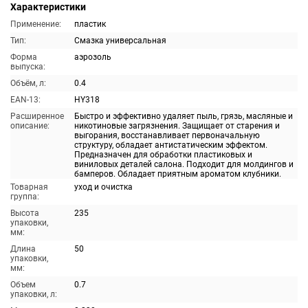
Характеристики
Применение:
пластик
Тип:
Смазка универсальная
Форма
аэрозоль
выпуска:
Объём, л:
0.4
EAN-13:
HY318
Расширенное
Быстро и эффективно удаляет пыль, грязь, масляные и
описание:
никотиновые загрязнения. Защищает от старения и
выгорания, восстанавливает первоначальную
структуру, обладает антистатическим эффектом.
Предназначен для обработки пластиковых и
виниловых деталей салона. Подходит для молдингов и
бамперов. Обладает приятным ароматом клубники.
Товарная
уход и очистка
группа:
Высота
235
упаковки,
мм:
Длина
50
упаковки,
мм:
Объем
0.7
упаковки, л: