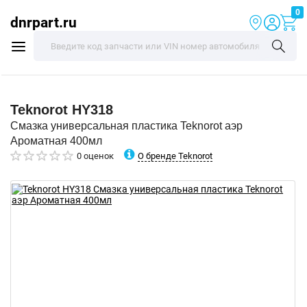
0
dnrpart.ru
Teknorot
HY318
Смазка универсальная пластика Teknorot аэр
Ароматная 400мл
О бренде Teknorot
0 оценок