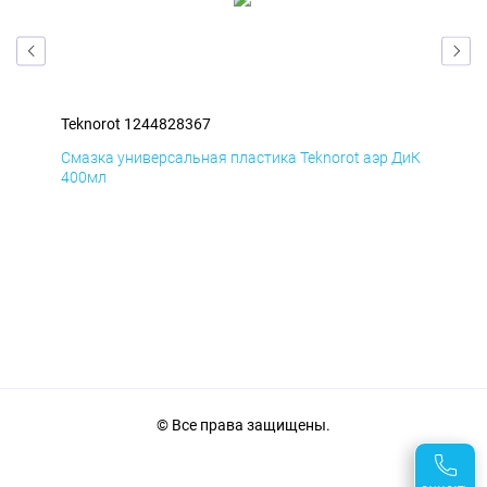
Teknorot 1244828367
Tek
БмД
Смазка универсальная пластика Teknorot аэр ДиК
Сма
400мл
40
© Все права защищены.