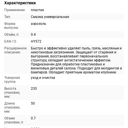
Характеристики
Применение:
пластик
Тип:
Смазка универсальная
Форма
аэрозоль
выпуска:
Объём, л:
0.4
EAN-13:
HY572
Расширенное
Быстро и эффективно удаляет пыль, грязь, масляные и
описание:
никотиновые загрязнения. Защищает от старения и
выгорания, восстанавливает первоначальную
структуру, обладает антистатическим эффектом.
Предназначен для обработки пластиковых и
виниловых деталей салона. Подходит для молдингов и
бамперов. Обладает приятным ароматом клубники.
Товарная
уход и очистка
группа:
Высота
235
упаковки,
мм:
Длина
50
упаковки,
мм:
Объем
0.7
упаковки, л: