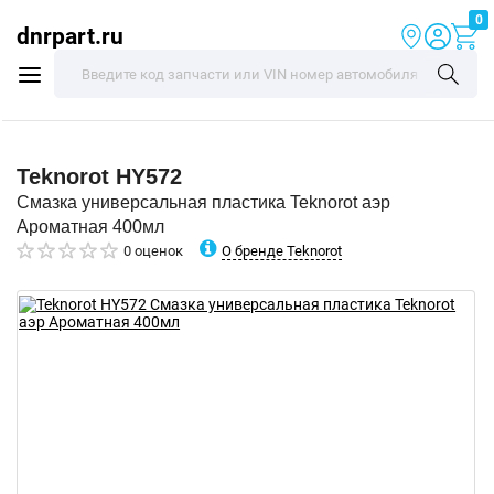
0
dnrpart.ru
Teknorot
HY572
Смазка универсальная пластика Teknorot аэр
Ароматная 400мл
О бренде Teknorot
0 оценок