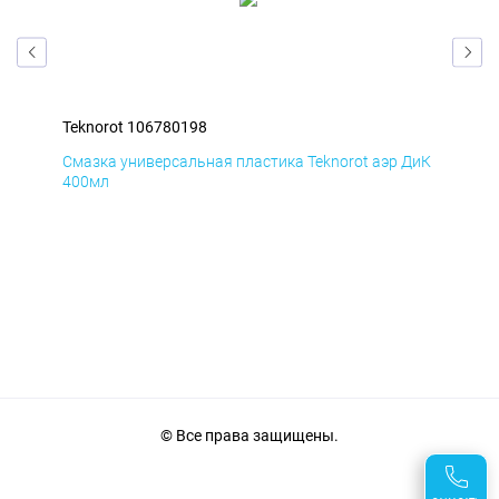
Teknorot 106780198
Tek
БмД
Смазка универсальная пластика Teknorot аэр ДиК
Сма
400мл
40
© Все права защищены.